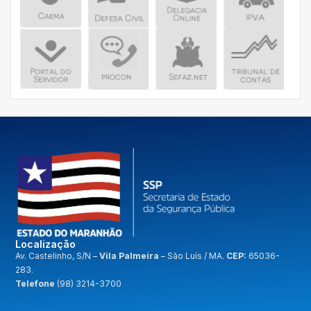
Localização
A
v. Castelinho, S/N –
Vila Palmeira
– São Luís / MA.
CEP:
65036-
283.
Telefone
(98) 3214-3700