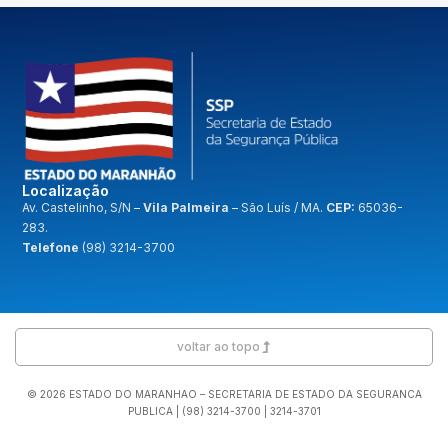
Localização
A
v. Castelinho, S/N –
Vila Palmeira
– São Luís / MA.
CEP:
65036-
283.
Telefone
(98) 3214-3700
voltar ao topo
© 2026 ESTADO DO MARANHAO – SECRETARIA DE ESTADO DA SEGURANCA
PUBLICA | (98) 3214-3700 | 3214-3701