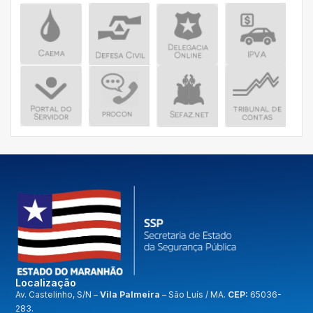
Localização
A
v. Castelinho, S/N –
Vila Palmeira
– São Luís / MA.
CEP:
65036-
283.